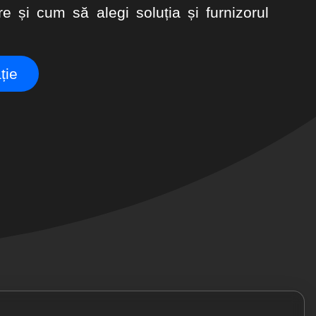
re și cum să alegi soluția și furnizorul
ție