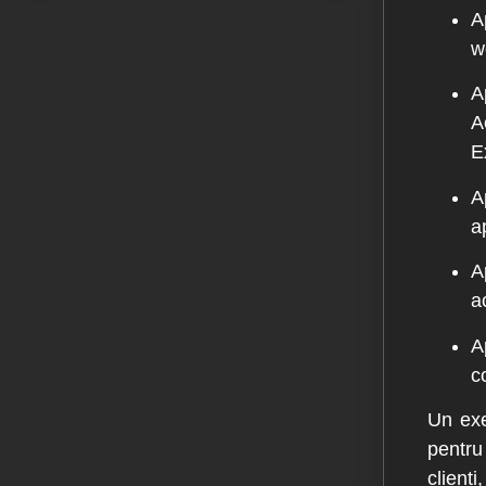
A
w
A
A
E
A
a
A
a
A
c
Un exe
pentru 
clienț