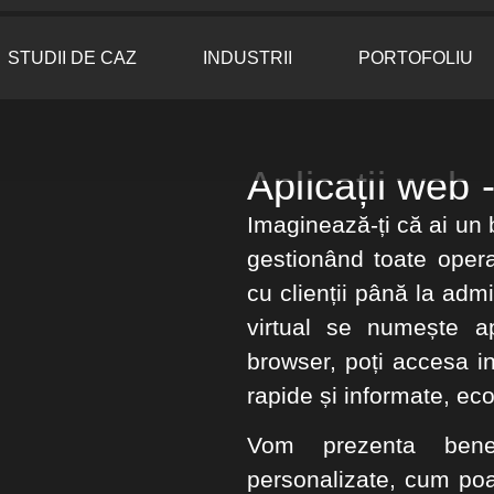
STUDII DE CAZ
INDUSTRII
PORTOFOLIU
Aplicații web -
Imaginează-ți că ai un 
gestionând toate operați
cu clienții până la admi
virtual se numește ap
browser, poți accesa in
rapide și informate, ec
Vom prezenta benefic
personalizate, cum poat