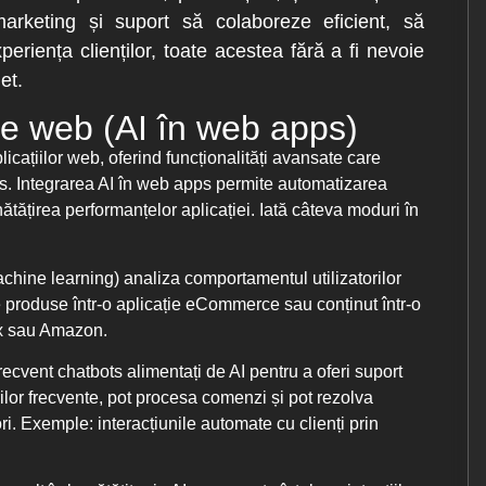
rketing și suport să colaboreze eficient, să
eriența clienților, toate acestea fără a fi nevoie
et.
țiile web (AI în web apps)
plicațiilor web, oferind funcționalități avansate care
ess. Integrarea AI în web apps permite automatizarea
unătățirea performanțelor aplicației. Iată câteva moduri în
achine learning) analiza comportamentul utilizatorilor
e produse într-o aplicație eCommerce sau conținut într-o
ix sau Amazon.
recvent chatbots alimentați de AI pentru a oferi suport
bărilor frecvente, pot procesa comenzi și pot rezolva
ri. Exemple: interacțiunile automate cu clienți prin