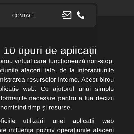
CONTACT
 10 tipuri de aplicații
birou virtual care funcționează non-stop,
unile afacerii tale, de la interacțiunile
nistrarea resurselor interne. Acest birou
licație web. Cu ajutorul unui simplu
formațiile necesare pentru a lua decizii
onomisind timp și resurse.
iile utilizării unei aplicatii web
e influența pozitiv operațiunile afacerii