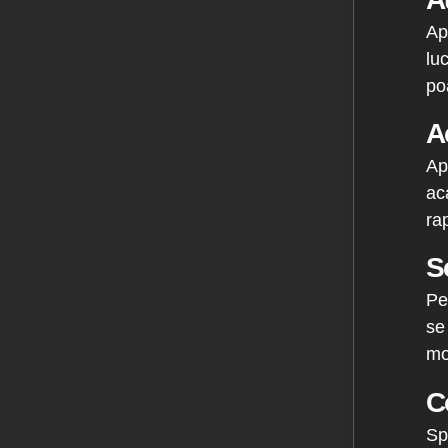
Ap
lu
po
A
Ap
ac
ra
Sc
Pe
se
mo
C
Sp