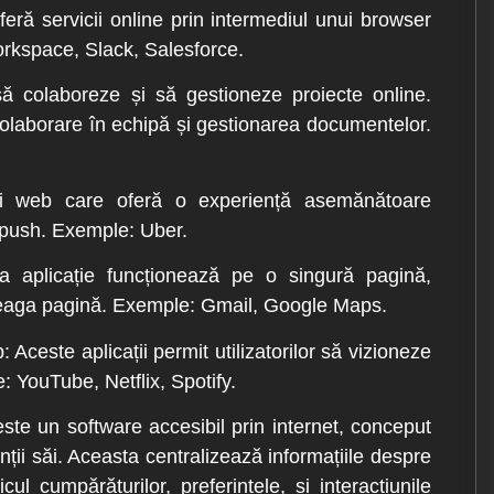
oferă servicii online prin intermediul unui browser
orkspace, Slack, Salesforce.
să colaboreze și să gestioneze proiecte online.
, colaborare în echipă și gestionarea documentelor.
ții web care oferă o experiență asemănătoare
ri push. Exemple: Uber.
ga aplicație funcționează pe o singură pagină,
ntreaga pagină. Exemple: Gmail, Google Maps.
b
: Aceste aplicații permit utilizatorilor să vizioneze
: YouTube, Netflix, Spotify.
te un software accesibil prin internet, conceput
enții săi. Aceasta centralizează informațiile despre
cul cumpărăturilor, preferințele, și interacțiunile