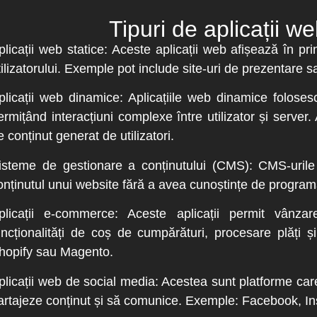
Tipuri de aplicații 
plicații web statice
: Aceste aplicații web afișează în prin
tilizatorului. Exemple pot include site-uri de prezentare sa
plicații web dinamice
: Aplicațiile web dinamice foloses
ermițând interacțiuni complexe între utilizator și server.
e conținut generat de utilizatori.
isteme de gestionare a conținutului (CMS)
: CMS-urile
onținutul unui website fără a avea cunoștințe de progra
plicații e-commerce
: Aceste aplicații permit vânzar
uncționalități de coș de cumpărături, procesare plăți ș
hopify sau Magento.
plicații web de social media
: Acestea sunt platforme care 
artajeze conținut și să comunice. Exemple: Facebook, In