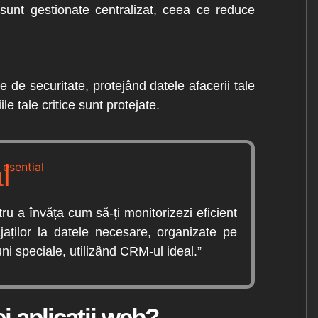
le sunt gestionate centralizat, ceea ce reduce
 de securitate, protejând datele afacerii tale
le tale critice sunt protejate.
l
u a învăța cum să-ți monitorizezi eficient
jaților la datele necesare, organizate pe
i speciale, utilizând CRM-ul ideal.”
i aplicații web?