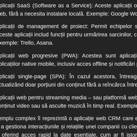
plicații SaaS (Software as a Service)
: Aceste aplicații 
eb, fără a necesita instalare locală. Exemple: Google W
plicații de management de proiect
: Permit echipelor 
ceste aplicații includ funcții pentru urmărirea sarcinilor
xemple: Trello, Asana.
plicații web progresive (PWA)
: Acestea sunt aplica
plicațiilor native mobile, inclusiv acces offline și notifică
plicații single-page (SPA)
: În cazul acestora, întrea
ctualizând doar porțiuni din conținut fără a reîncărca î
plicații web pentru streaming media – sau platformă we
onținut video sau să asculte muzică în timp real. Exemple
mplu complex îl reprezintă o aplicație web CRM care es
a gestiona interacțiunile și relațiile unei companii cu cli
i, oferind acces rapid la date esențiale, cum ar fi istori