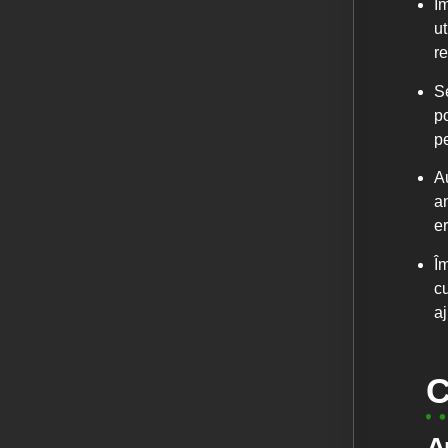
Î
ut
re
S
p
pe
A
an
e
Î
cu
aj
C
A