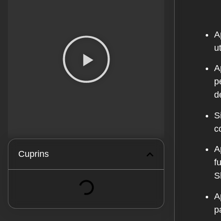
A
u
A
p
d
S
c
A
Cuprins
f
S
A
p