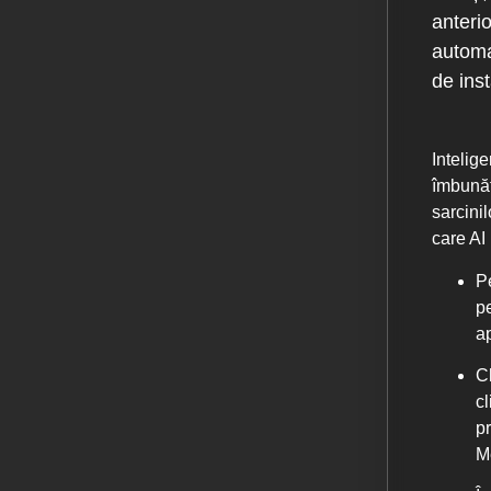
anter
automa
de inst
Intelige
îmbunăt
sarcinil
care AI
P
p
a
Ch
cl
p
M