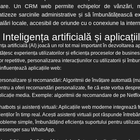
ioare. Un CRM web permite echipelor de vânzări, ma
tizeze sarcinile administrative și să îmbunătățească exp
alări locale, accesibil de oriunde cu o conexiune la intern
Inteligența artificială și aplica
nța artificială (AI) joacă un rol tot mai important în dezvoltarea a
ățesc experiența utilizatorilor și eficiența proceselor de busin
or repetitive, personalizarea interacțiunilor cu utilizatorii și îmb
 influențează aplicațiile web:
ersonalizare și recomandări
: Algoritmii de învățare automată (m
entru a oferi recomandări personalizate, fie că este vorba despr
plicație media. Exemple: algoritmii de recomandare de pe Netfl
atbots și asistenți virtuali
: Aplicațiile web moderne integrează f
ienților în timp real. Acești asistenți virtuali pot răspunde între
robleme simple, îmbunătățind eficiența suportului pentru utilizato
essenger sau WhatsApp.