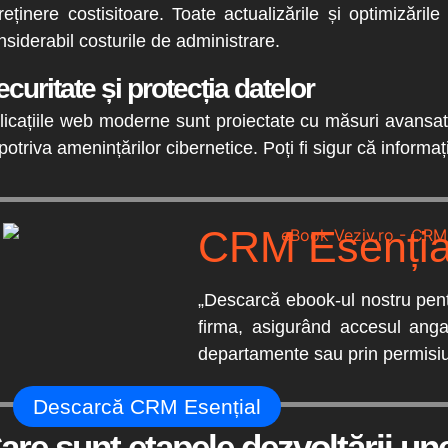
treținere costisitoare. Toate actualizările și optimizări
nsiderabil costurile de administrare.
ecuritate și protecția datelor
licațiile web moderne sunt proiectate cu măsuri avansate
potriva amenințărilor cibernetice. Poți fi sigur că informații
CRM
Esenția
„Descarcă ebook-ul nostru pentr
firma, asigurând accesul anga
departamente sau prin permisiun
Descarcă CRM Esențial
are sunt etapele dezvoltării une