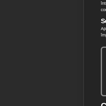
în
co
S
Ap
îm
C