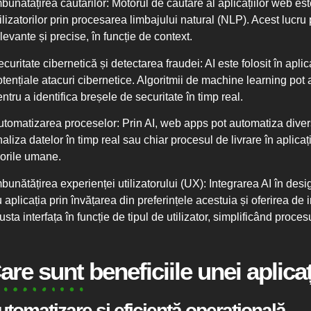
mbunătățirea căutărilor
: Motorul de căutare al aplicațiilor web est
ilizatorilor prin procesarea limbajului natural (NLP). Acest lucru
levante și precise, în funcție de context.
ecuritate cibernetică și detectarea fraudei
: AI este folosit în ap
otențiale atacuri cibernetice. Algoritmii de machine learning pot 
ntru a identifica breșele de securitate în timp real.
utomatizarea proceselor
: Prin AI, web apps pot automatiza diver
aliza datelor în timp real sau chiar procesul de livrare în aplic
rorile umane.
mbunătățirea experienței utilizatorului (UX)
: Integrarea AI în desi
 aplicația prin învățarea din preferințele acestuia și oferirea de 
usta interfața în funcție de tipul de utilizator, simplificând proce
are sunt beneficiile unei aplica
utomatizare și eficiență operațională