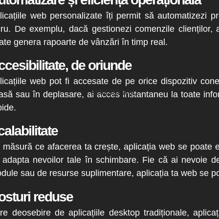
licațiile web personalizate îți permit să automatizezi pr
cru. De exemplu, dacă gestionezi comenzile clienților, a
ate genera rapoarte de vânzări în timp real.
ccesibilitate, de oriunde
licațiile web pot fi accesate de pe orice dispozitiv conec
asă sau în deplasare, ai acces instantaneu la toate infor
pide.
alabilitate
 măsură ce afacerea ta crește, aplicația web se poate ex
 adapta nevoilor tale în schimbare. Fie că ai nevoie de 
dule sau de resurse suplimentare, aplicația ta web se p
osturi reduse
re deosebire de aplicațiile desktop tradiționale, aplic