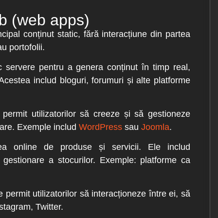
web (web apps)
cipal conținut static, fără interacțiune din partea
u portofolii.
c servere pentru a genera conținut în timp real,
 Acestea includ bloguri, forumuri și alte platforme
 permit utilizatorilor să creeze și să gestioneze
mare. Exemple includ
WordPress
sau
Joomla
.
ea online de produse și servicii. Ele includ
i gestionare a stocurilor. Exemple: platforme ca
permit utilizatorilor să interacționeze între ei, să
stagram, Twitter.