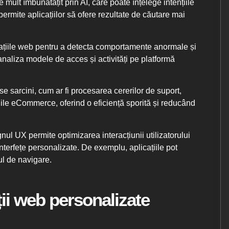
e mult îmbunătățit prin AI, care poate înțelege intențiile
 permite aplicațiilor să ofere rezultate de căutare mai
licațiile web pentru a detecta comportamente anormale și
analiza modele de acces și activități pe platformă
se sarcini, cum ar fi procesarea cererilor de suport,
ațiile eCommerce, oferind o eficiență sporită și reducând
gnul UX permite optimizarea interacțiunii utilizatorului
interfețe personalizate. De exemplu, aplicațiile pot
sul de navigare.
ții web personalizate