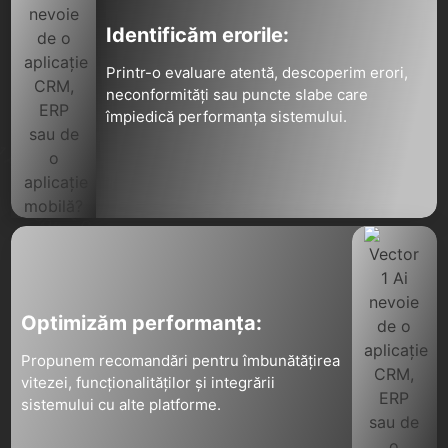
Identificăm erorile:
Printr-o evaluare atentă, descoperim erori,
neconformități sau puncte slabe care
împiedică performanța sistemului.
Optimizăm performanța:
Propunem recomandări pentru îmbunătățirea
vitezei, funcționalităților și integrării
sistemului cu alte platforme.