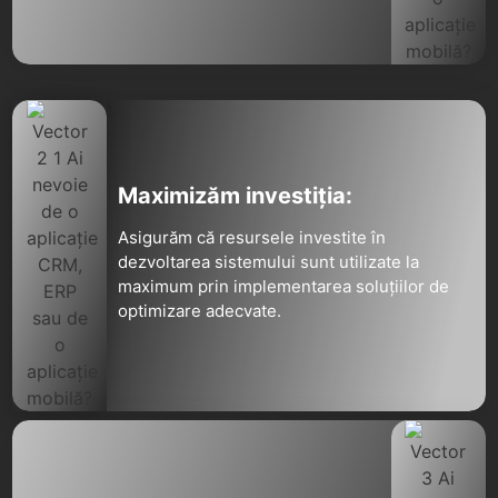
Maximizăm investiția:
Asigurăm că resursele investite în
dezvoltarea sistemului sunt utilizate la
maximum prin implementarea soluțiilor de
optimizare adecvate.