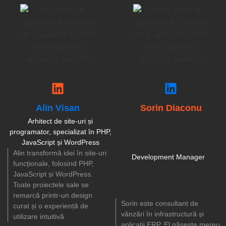
Alin Visan
Sorin Diaconu
Arhitect de site-uri și
programator, specializat în PHP,
JavaScript și WordPress
Alin transformă idei în site-uri
Development Manager
funcționale, folosind PHP,
JavaScript și WordPress.
Toate proiectele sale se
remarcă printr-un design
Sorin este consultant de
curat și o experiență de
vânzări în infrastructură și
utilizare intuitivă
aplicații ERP. El găsește mereu