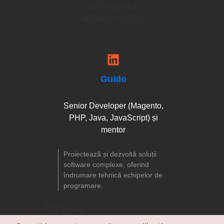
Guido
Senior Developer (Magento,
PHP, Java, JavaScript) și
mentor
Proiectează și dezvoltă soluții
software complexe, oferind
îndrumare tehnică echipelor de
programare.