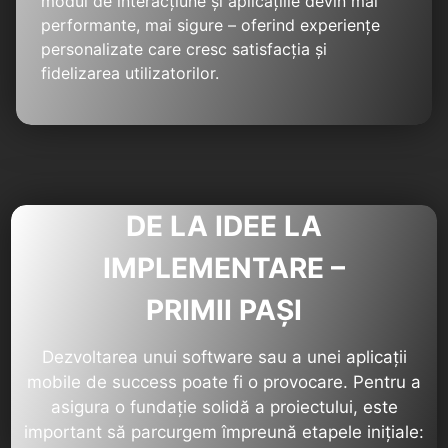
modul de interacțiune și aplicațiile devin mai
performante, mai sigure – oferind experiențe
personalizate care cresc satisfacția și
fidelizarea utilizatorilor.
DE LA IDEE LA
IMPLEMENTARE –
PRIMII PAȘI
Dezvoltarea unui software sau a unei aplicații
mobile de success poate fi o provocare. Pentru a
asigura o fundație solidă a proiectului, este
important să parcurgem împreună etapele inițiale: