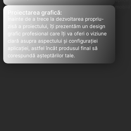
Proiectarea grafică:
Înainte de a trece la dezvoltarea propriu-
zisă a proiectului, îți prezentăm un design
grafic profesional care îți va oferi o viziune
clară asupra aspectului și configurației
aplicației, astfel încât produsul final să
corespundă așteptărilor tale.