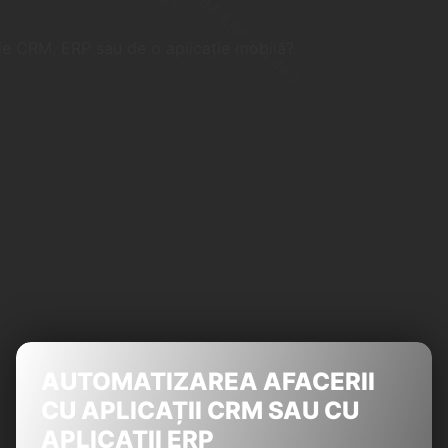
AUTOMATIZAREA AFACERII
CU APLICAȚII CRM SAU CU
APLICAȚII ERP