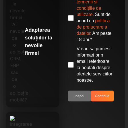
termenii și
condițiile de
utilizare
. Sunt de
acord cu
politica
de prelucrare a
Adaptarea
datelor
. Am peste
soluțiilor la
18 ani.*
nevoile
Vreau sa primesc
firmei
informari prin
email referitoare
la noutati despre
ofertele serviciilor
noastre.
Inapoi
Continua