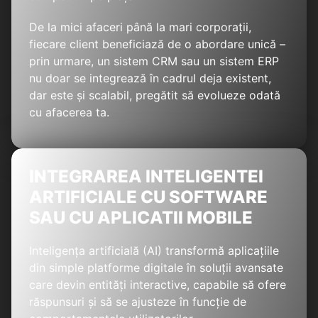
De la mici afaceri până la mari corporații,
fiecare client beneficiază de o abordare unică –
prin urmare, un sistem CRM sau un sistem ERP
nu doar se integrează în cadrul deja existent,
dar este și scalabil, pregătit să evolueze odată
cu afacerea ta.
INTEGRAREA INTELIGENTEI
ARTIFICIALE CU SOFTWARE
SAU CU APLICATII MOBILE
Inteligența artificială (AI) transformă aplicațiile
din simple platforme digitale în soluții avansate
care devin entități interactive, capabile să ofere
răspunsuri și să se ajusteze în funcție de