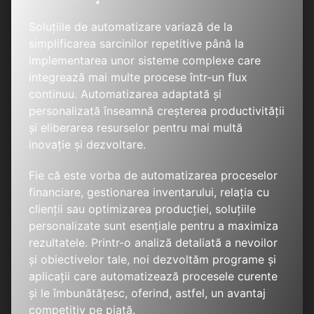
Soluțiile de automatizare variază de la
simplificarea sarcinilor repetitive până la
implementarea unor sisteme complexe care
integrează mai multe procese într-un flux
continuu. Automatizarea adaptată și
personalizată înseamnă creșterea productivității
și eliberarea resurselor pentru mai multă
inovație și dezvoltare.
Fie că este vorba de automatizarea proceselor
financiare, gestionarea inventarului, relația cu
clienții sau optimizarea producției, soluțiile
personalizate sunt esențiale pentru a maximiza
rezultatele. Printr-o analiză detaliată a nevoilor
și obiectivelor tale, noi dezvoltăm programe și
aplicații care automatizează procesele curente
și le îmbunătățesc, oferind, astfel, un avantaj
competitiv pe piață.