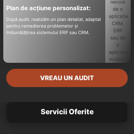
Plan de acțiune personalizat:
După audit, realizăm un plan detaliat, adaptat
pentru remedierea problemelor și
îmbunătățirea sistemului ERP sau CRM.
VREAU UN AUDIT
Servicii Oferite