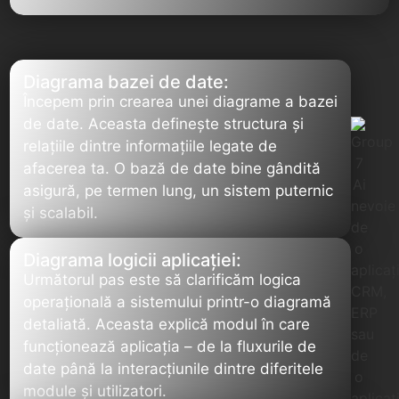
Diagrama bazei de date:
Începem prin crearea unei diagrame a bazei
de date. Aceasta definește structura și
relațiile dintre informațiile legate de
afacerea ta. O bază de date bine gândită
asigură, pe termen lung, un sistem puternic
și scalabil.
Diagrama logicii aplicației:
Următorul pas este să clarificăm logica
operațională a sistemului printr-o diagramă
detaliată. Aceasta explică modul în care
funcționează aplicația – de la fluxurile de
date până la interacțiunile dintre diferitele
module și utilizatori.