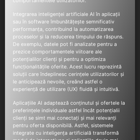
comportamentele utilizatorilor.
Integrarea inteligenței artificiale AI în aplicații
sau în software îmbunătățește semnificativ
performanța, contribuind la automatizarea
proceselor și la reducerea timpului de răspuns.
De exemplu, datele pot fi analizate pentru a
prezice comportamentele viitoare ale
potențialilor clienți și pentru a optimiza
funcționalitățile oferite. Acest lucru reprezintă
soluții care îndeplinesc cerințele utilizatorilor și
le anticipează nevoile, creând astfel o
experiență de utilizare (UX) fluidă și intuitivă.
Aplicațiile AI adaptează conținutul și ofertele la
preferințele individuale astfel încât potențialii
clienți se simt mai conectați și mai relevanți
pentru oferta disponibilă. Astfel, sistemele
integrate cu inteligența artificială transformă